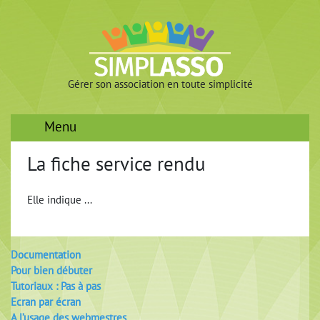
Gérer son association en toute simplicité
Menu
La fiche service rendu
Elle indique ...
Documentation
Pour bien débuter
Tutoriaux : Pas à pas
Ecran par écran
A l’usage des webmestres